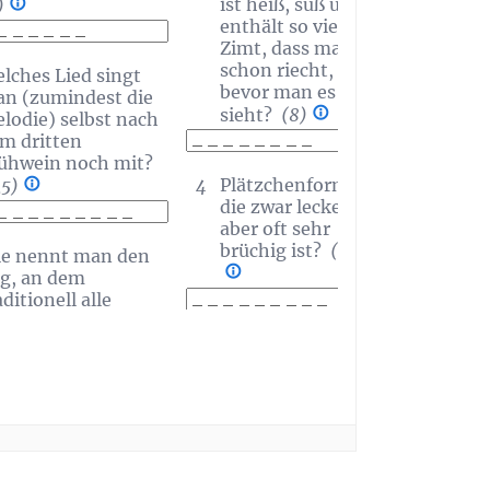
ist heiß, süß und
)
enthält so viel
Zimt, dass man es
schon riecht,
lches Lied singt
bevor man es
n (zumindest die
sieht?
(8)
lodie) selbst nach
m dritten
ühwein noch mit?
4
Plätzchenform,
,5)
die zwar lecker,
aber oft sehr
brüchig ist?
(9)
e nennt man den
g, an dem
aditionell alle
ihnachtsplätzchen
rschwinden?
(11)
5
Welches Tier
steht im
Krippenspiel
meist still herum
und wärmt das
lcher vierbeinige
Jesuskind mit
lfer des
Körperwärme?
ihnachtsmanns