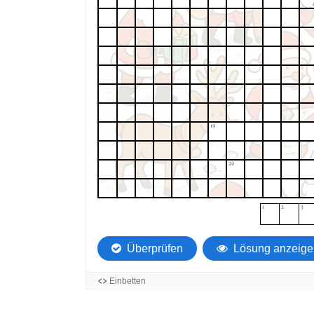
19
20
1
2
3
Überprüfen
Lösung anzeige
Einbetten