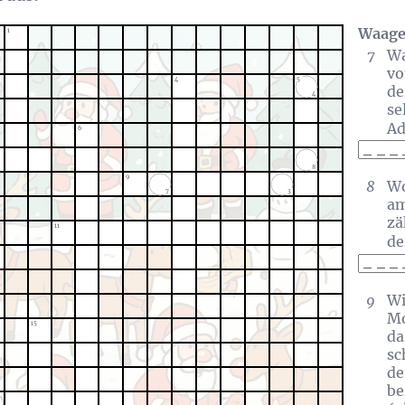
Waage
1
7
Wa
vo
4
5
de
4
se
Ad
6
8
9
8
Wo
7
3
am
zä
11
de
9
Wi
Mo
15
da
sc
de
be