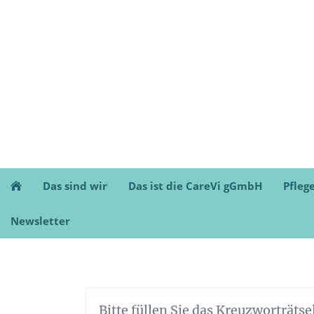
Das sind wir
Das ist die CareVi gGmbH
Pfleg
Newsletter
Bitte füllen Sie das Kreuzworträtse