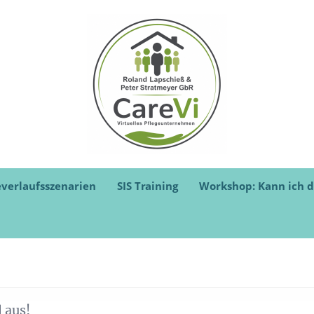
everlaufsszenarien
SIS Training
Workshop: Kann ich d
l aus!