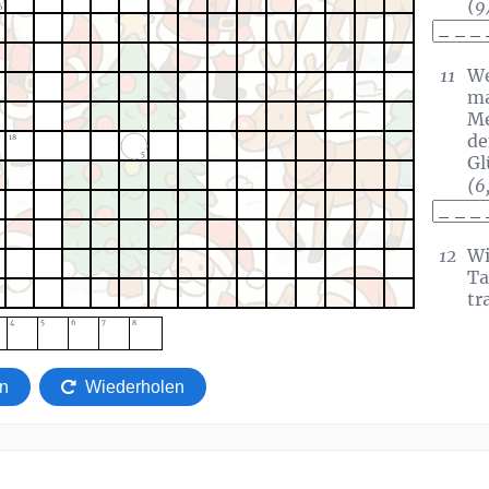
(9
6
11
We
ma
Me
de
18
5
Gl
(6
12
Wi
Ta
tr
We
4
5
6
7
8
ve
n
Wiederholen
16
We
He
We