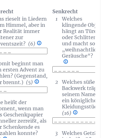
recht
Senkrecht
s rieselt in Liedern
1
Welches
m Himmel, aber in
klingende Objekt
r Realität immer
hängt an Türen
ltener zur
oder Schlitten
und macht sofort
ventszeit?
(6)
„weihnachtliche
Geräusche“?
(6)
mit beginnt man
 ersten Advent zu
hlen? (Gegenstand,
2
Welches süße
r brennt.)
(5)
Backwerk trägt in
seinem Namen
ein königliches
e heißt der
Kleidungsstück?
ment, wenn man
(16)
s Geschenkpapier
hneller zerreißt, als
r Schenkende es
zahlen konnte?
3
Welches Getränk